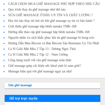
CÁCH CHỌN MUA GHẾ MASSAGE PHÙ HỢP THEO NHU CẦU
Quy trình thay da ghế massage như thế nào
SỬA GHẾ MASSAGE Ở ĐÂU UY TÍN VÀ CHÂT LƯỢNG ?
Địa chỉ nào thay túi hơi túi khí ghế massage uy tín có bảo hành ?
Giới thiệu ghế massage bập bênh tamaka TMK-168
Hướng dẫn tháo ráp ghế massage bập bênh tamaka TMK-168
Nguyên nhân và cách khắc phục khi da ghế massage bị bong tróc
Hướng Dẫn Mua Bitcoin và Bán Bitcoin Sàn Remitano Uy Tín Nhất
Ca Sĩ Giấu Mặt Mùa 2 Tập 13 - Dương Ngọc Thái
Ca Sĩ Giấu Mặt Mùa 2 Tập 12 - Nam Cường
Công dụng tuyệt vời của ghế massage toàn thân
Ghế massage giúp cải thiện sức khoẻ sinh lý nam giới?
Massage hiệu quả với ghế massage ngay tại nhà!
Sửa ghế massage
Hỗ trợ trực tuyến