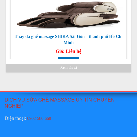
Thay da ghế massage SHIKA Sài Gòn - thành phố Hồ Chí
Minh
Giá:
Liên hệ
Chi tiết
Xem tất cả
DỊCH VỤ SỬA GHẾ MASSAGE UY TÍN CHUYÊN
Sửa ghế massage TAMAKA CHUYÊN NGHIỆP TẠI HỒ
NGHIỆP
CHÍ MINH, HÀ NỘI
Giá:
Liên hệ
Điện thoại
:
0902 580 660
Chi tiết