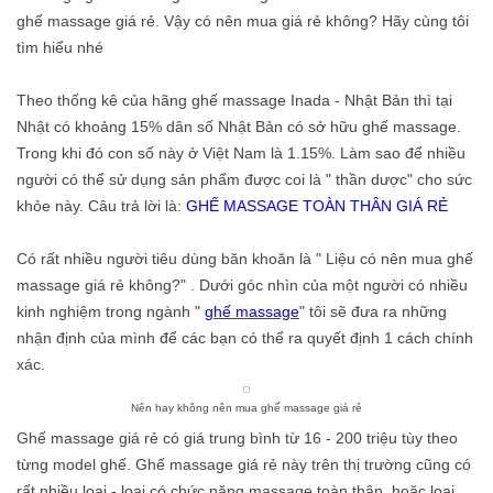
ghế massage giá rẻ. Vậy có nên mua giá rẻ không? Hãy cùng tôi
tìm hiểu nhé
Theo thống kê của hãng ghế massage Inada - Nhật Bản thì tại
Nhật có khoảng 15% dân số Nhật Bản có sở hữu ghế massage.
Trong khi đó con số này ở Việt Nam là 1.15%. Làm sao để nhiều
người có thể sử dụng sản phẩm được coi là " thần dược" cho sức
khỏe này. Câu trả lời là:
GHẾ MASSAGE TOÀN THÂN GIÁ RẺ
Có rất nhiều người tiêu dùng băn khoăn là "
Liệu có nên mua ghế
massage giá rẻ không?"
. Dưới góc nhìn của một người có nhiều
kinh nghiệm trong ngành "
ghế massage
" tôi sẽ đưa ra những
nhận định của mình để các bạn có thể ra quyết định 1 cách chính
xác.
Nên hay không nên mua ghế massage giá rẻ
Ghế massage giá rẻ có giá trung bình từ 16 - 200 triệu tùy theo
từng model ghế. Ghế massage giá rẻ này trên thị trường cũng có
rất nhiều loại - loại có chức năng massage toàn thân hoặc loại