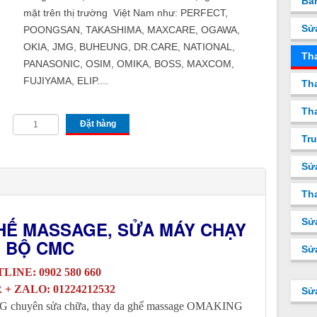
Bá
mặt trên thị trường Việt Nam như: P
ERFECT,
Sử
POONGSAN, TAKASHIMA, MAXCARE, OGAWA,
OKIA, JMG, BUHEUNG, DR.CARE, NATIONAL,
Th
PANASONIC, OSIM, OMIKA, BOSS, MAXCOM,
FUJIYAMA, ELIP....
Tha
Tha
Đặt hàng
Tru
Sử
Tha
Sử
HẾ MASSAGE, SỬA MÁY CHẠY
BỘ CMC
Sử
LINE: 0902 580 660
 + ZALO: 01224212532
Sử
G chuyên sửa chữa, thay da ghế massage OMAKING