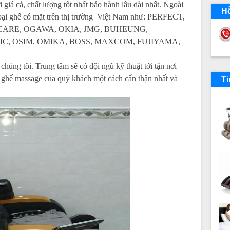
 giá cả, chất lượng tốt nhất bảo hành lâu dài nhất. Ngoài
Hỗ
loại ghế có mặt trên thị trường Việt Nam như: P
ERFECT,
ARE, OGAWA, OKIA, JMG, BUHEUNG,
C, OSIM, OMIKA, BOSS, MAXCOM, FUJIYAMA,
húng tôi. Trung tâm sẽ có đội ngũ kỹ thuật tới tận nơi
bị ghế massage của quý khách một cách cẩn thận nhất và
Ti