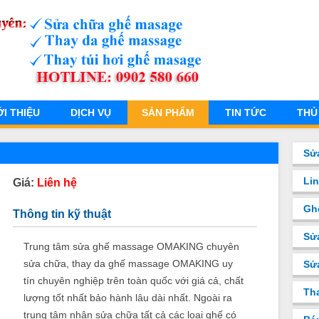
ỚI THIỆU
DỊCH VỤ
SẢN PHẨM
TIN TỨC
THỦ
Sử
Li
Giá:
Liên hệ
Gh
Thông tin kỹ thuật
Sử
Trung tâm sửa ghế massage OMAKING chuyên
sửa chữa, thay da ghế massage OMAKING uy
Sư
tín chuyên nghiệp trên toàn quốc với giá cả, chất
Th
lượng tốt nhất bảo hành lâu dài nhất. Ngoài ra
trung tâm nhận sửa chữa tất cả các loại ghế có