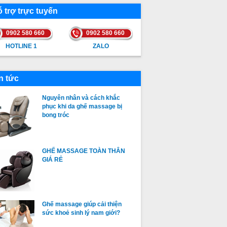
 trợ trực tuyến
0902 580 660
0902 580 660
HOTLINE 1
ZALO
HOTLINE 1
ZALO
n tức
Nguyên nhân và cách khắc
phục khi da ghế massage bị
bong tróc
GHẾ MASSAGE TOÀN THÂN
GIÁ RẺ
Ghế massage giúp cải thiện
sức khoẻ sinh lý nam giới?