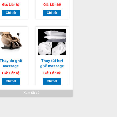
 thành phố Hồ
CHUYÊN
Chí Minh
Chi tiết
NGHIỆP TẠI HỒ
Chi tiết
CHÍ MINH, HÀ
NỘI
Thay da ghế
Thay túi hơi
massage
ghế massage
AMAKA tại hồ
OMAKING
Giá:
Liên hệ
Giá:
Liên hệ
chí minh
Chi tiết
Chi tiết
Xem tất cả