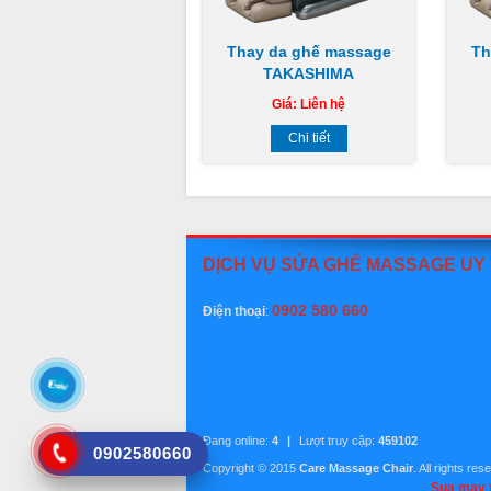
Thay da ghế massage
Th
TAKASHIMA
Giá:
Liên hệ
Chi tiết
DỊCH VỤ SỬA GHẾ MASSAGE UY
0902 580 660
Điện thoại
:
Đang online:
4
|
Lượt truy cập:
459102
0902580660
Copyright © 2015
Care Massage Chair
. All rights re
Sua may t