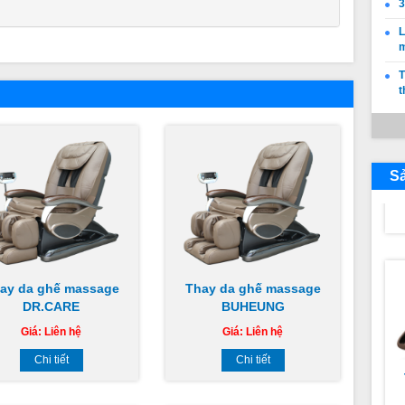
3
L
T
t
S
ay da ghế massage
Thay da ghế massage
DR.CARE
BUHEUNG
Giá:
Liên hệ
Giá:
Liên hệ
Chi tiết
Chi tiết
S