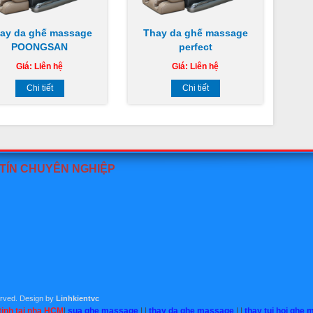
ay da ghế massage
Thay da ghế massage
POONGSAN
perfect
Giá:
Liên hệ
Giá:
Liên hệ
Chi tiết
Chi tiết
 TÍN CHUYÊN NGHIỆP
served. Design by
Linhkientvc
inh tai nha HCM
|
sua ghe massage
| |
thay da ghe massage
| |
thay tui hoi ghe