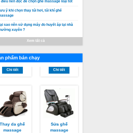
 điều nên đọc để chọn ghế massage loại tốt
ưu ý khi chọn thay túi hơi, túi khí ghế
massage
ại sao nên sử dụng máy đo huyết áp tại nhà
hường xuyên ?
Thay da thay
Thay da ghế
Xem tất cả
túi khí ghế
massage
massage
SHIKA tại Hà
Giá:
Liên hệ
Giá:
Liên hệ
OSAKA
Nội Giá rẻ, chất
ản phẩm bán chạy
Chi tiết
lượng tốt nhất
Chi tiết
Thay da ghế
Sửa ghế
massage
massage
HIKA Sài Gòn
TAMAKA
Giá:
Liên hệ
Giá:
Liên hệ