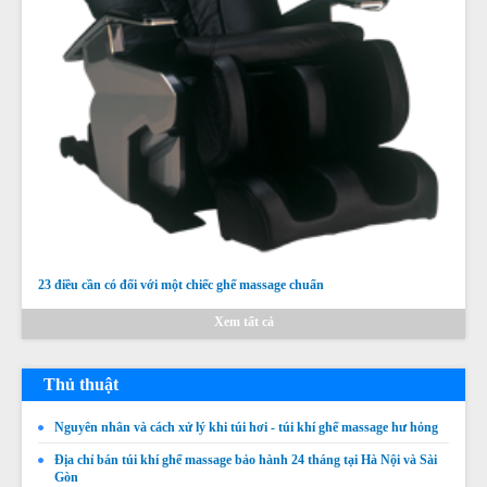
23 điều cần có đối với một chiếc ghế massage chuẩn
Xem tất cả
Thủ thuật
Nguyên nhân và cách xử lý khi túi hơi - túi khí ghế massage hư hỏng
Địa chỉ bán túi khí ghế massage bảo hành 24 tháng tại Hà Nội và Sài
Gòn