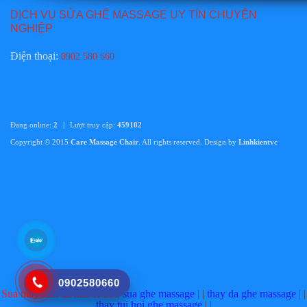
DỊCH VỤ SỬA GHẾ MASSAGE UY TÍN CHUYÊN
Giá:
Liên hệ
NGHIỆP
Chi tiết
Điện thoại
:
0902 580 660
Đang online:
2
|
Lượt truy cập:
459102
Copyright © 2015
Care Massage Chair
. All rights reserved. Design by
Linhkientvc
Thay da ghế massage TAMAKA tại hồ chí minh
Giá:
Liên hệ
Chi tiết
0902580660
Sua may tinh tai nha HCM
|
sua ghe massage
| |
thay da ghe massage
| |
thay tui hoi ghe massage
| |