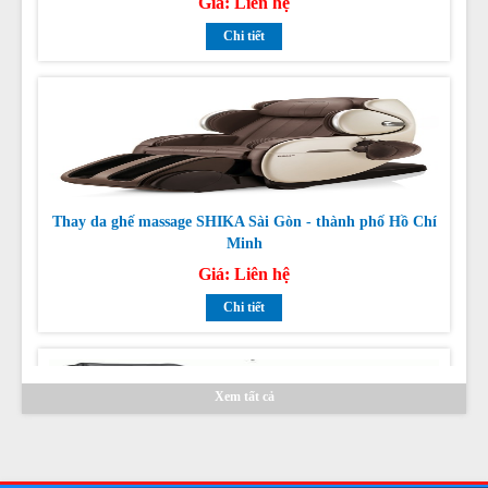
Chi tiết
Thay da ghế massage SHIKA Sài Gòn - thành phố Hồ Chí
Minh
Giá:
Liên hệ
Chi tiết
Xem tất cả
Sửa ghế massage TAMAKA CHUYÊN NGHIỆP TẠI HỒ
CHÍ MINH, HÀ NỘI