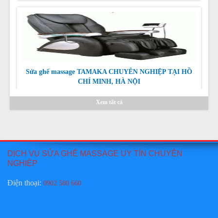
Sửa ghế massage TAMAKA CHUYÊN NGHIỆP TẠI HỒ
CHÍ MINH, HÀ NỘI
Giá:
Liên hệ
Chi tiết
Xem tất cả
DỊCH VỤ SỬA GHẾ MASSAGE UY TÍN CHUYÊN
NGHIỆP
Thay da ghế massage TAMAKA tại hồ chí minh
Điện thoại
:
0902 580 660
Giá:
Liên hệ
Chi tiết