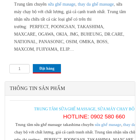
Trung tâm chuyên
sửa ghế masage
,
thay da ghế massage
, sửa
máy chạy bộ với chất lượng, giá cả cạnh tranh nhất. Trung tâm
nhận sửa chữa tất cả các loại ghế có trên thi
trường: PERFECT, POONGSAN, TAKASHIMA,
MAXCARE, OGAWA, OKIA, JMG, BUHEUNG, DR.CARE,
NATIONAL, PANASONIC, OSIM, OMIKA, BOSS,
MAXCOM, FUJIYAMA, ELIP....
Đặt hàng
THÔNG TIN SẢN PHẨM
TRUNG TÂM SỮA GHẾ MASSAGE, SỬA MÁY CHẠY BỘ M
HOTLINE: 0902 580 660
Trung tâm sửa ghế massage takashima chuyên
sửa ghế masage
,
thay da g
chạy bộ với chất lượng, giá cả cạnh tranh nhất. Trung tâm nhận sửa chữa tấ
trên thi trường:
PERFECT, POONGSAN, TAKASHIMA, MAXCARE, OG