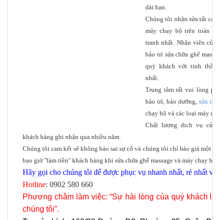
dài hạn.
Chúng tôi nhận sửa tất cả c
máy chạy bộ trên toàn quô
tranh nhất. Nhân viên của 
bảo trì sửa chữa ghế massa
quý khách với tinh thần 
nhất.
Trung tâm rất vui lòng phụ
bảo trì, bảo dưỡng,
sửa chư
chạy bộ và các loại máy ma
Chất lượng dich vụ của 
khách hàng ghi nhận qua nhiều năm.
Chúng tôi cam kết sẽ không báo sai sự cố và chúng tôi chỉ báo giá một l
bao giờ "làm tiền" khách hàng khi sửa chữa ghế massage và máy chạy bộ.
Hãy gọi cho chúng tôi để được phục vụ nhanh nhất, rẻ nhất và u
Hotline
:
0902 580 660
Phương châm làm việc: “Sự hài lòng của quý khách là
chúng tôi”.