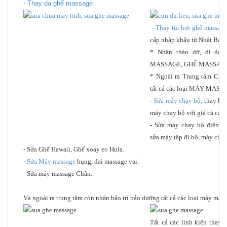
-
Thay da ghế massage
-
Thay túi hơi ghế massage
cấp nhập khẩu từ Nhật Bản)
* Nhận tháo dỡ, di dời 
MASSAGE, GHẾ MASSAGE,
* Ngoài ra Trung tâm Chún
tất cả các loại MÁY MASS
-
Sửa máy chạy bộ,
thay băn
máy chạy bộ với giá cả cạnh
- Sửa máy chạy bộ điện, s
sửa máy tập đi bộ, máy chạy
- Sửa Ghế Hawaii, Ghế xoay eo Hula.
-
Sửa Máy massage
bụng, đai massage vai.
- Sửa máy massage Chân.
Và ngoài ra trung tâm còn nhận bảo trì bảo dưỡng tất cả các loại máy mas
Tất cả các linh kiện thay 