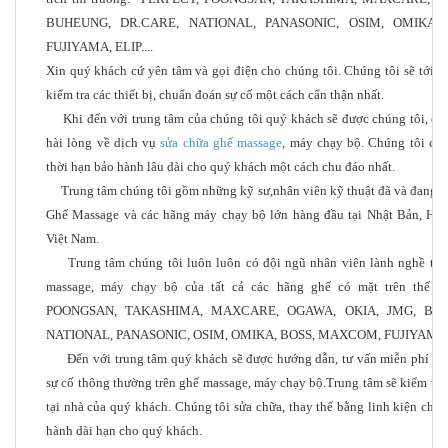
BUHEUNG, DR.CARE, NATIONAL, PANASONIC, OSIM, OMIKA,
FUJIYAMA, ELIP....
Xin quý khách cứ yên tâm và gọi điện cho chúng tôi. Chúng tôi sẽ tới t
kiểm tra các thiết bị, chuẩn đoán sự cố một cách cẩn thận nhất.
Khi đến với trung tâm của chúng tôi quý khách sẽ được chúng tôi, qu
hài lòng về dịch vụ
sửa chữa ghế massage
, máy chạy bộ. Chúng tôi cam
thời hạn bảo hành lâu dài cho quý khách một cách chu đáo nhất.
Trung tâm chúng tôi gồm những kỹ sư,nhân viên kỹ thuật đã và đang là
Ghế Massage và các hãng máy chạy bộ lớn hàng đầu tại Nhật Bản, Hàn 
Việt Nam.
Trung tâm chúng tôi luôn luôn có đội ngũ nhân viên lành nghề tron
massage, máy chạy bộ của tất cả các hãng ghế có mặt trên thế g
POONGSAN, TAKASHIMA, MAXCARE, OGAWA, OKIA, JMG, BUH
NATIONAL, PANASONIC, OSIM, OMIKA, BOSS, MAXCOM, FUJIYAMA, E
Đến với trung tâm quý khách sẽ được hướng dẫn, tư vấn miễn phí cá
sự cố thông thường trên ghế massage, máy chạy bộ.Trung tâm sẽ kiểm tra
tại nhà của quý khách. Chúng tôi sửa chữa, thay thế bằng linh kiện chí
hành dài hạn cho quý khách.