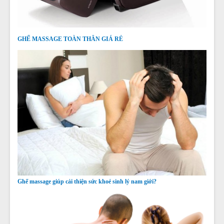
GHẾ MASSAGE TOÀN THÂN GIÁ RẺ
Ghế massage giúp cải thiện sức khoẻ sinh lý nam giới?