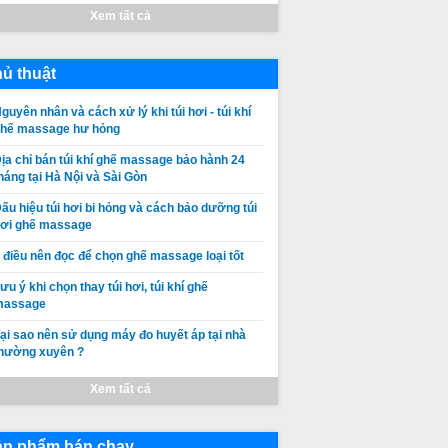
Xem tất cả
ủ thuật
guyên nhân và cách xử lý khi túi hơi - túi khí
ghế massage hư hỏng
ịa chỉ bán túi khí ghế massage bảo hành 24
háng tại Hà Nội và Sài Gòn
ấu hiệu túi hơi bi hỏng và cách bảo dưỡng túi
ơi ghế massage
 điều nên đọc để chọn ghế massage loại tốt
ưu ý khi chọn thay túi hơi, túi khí ghế
massage
ại sao nên sử dụng máy đo huyết áp tại nhà
hường xuyên ?
Thay da thay
Thay da ghế
túi khí ghế
massage
Xem tất cả
massage
SHIKA tại Hà
Giá:
Liên hệ
Giá:
Liên hệ
OSAKA
Nội Giá rẻ, chất
Chi tiết
lượng tốt nhất
Chi tiết
ản phẩm bán chạy