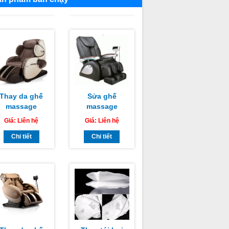
Thay da ghế
Sửa ghế
massage
massage
HIKA Sài Gòn
TAMAKA
Giá:
Liên hệ
Giá:
Liên hệ
 thành phố Hồ
CHUYÊN
Chí Minh
Chi tiết
NGHIỆP TẠI HỒ
Chi tiết
CHÍ MINH, HÀ
NỘI
Thay da ghế
Thay túi hơi