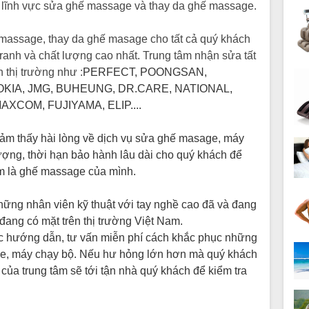
ng lĩnh vực sửa ghế massage và thay da ghế massage.
 massage, thay da ghế masage cho tất cả quý khách
tranh và chất lượng cao nhất. Trung tâm nhận sửa tất
 thị trường như :
PERFECT, POONGSAN,
KIA, JMG, BUHEUNG, DR.CARE, NATIONAL,
AXCOM, FUJIYAMA, ELIP....
cảm thấy hài lòng về dịch vụ sửa ghế masage, máy
lượng, thời hạn bảo hành lâu dài cho quý khách để
m là ghế massage của mình.
hững nhân viên kỹ thuật với tay nghề cao đã và đang
ang có mặt trên thị trường Việt Nam.
c hướng dẫn, tư vấn miễn phí cách khắc phục những
ge, máy chạy bộ. Nếu hư hỏng lớn hơn mà quý khách
 của trung tâm sẽ tới tận nhà quý khách để kiểm tra