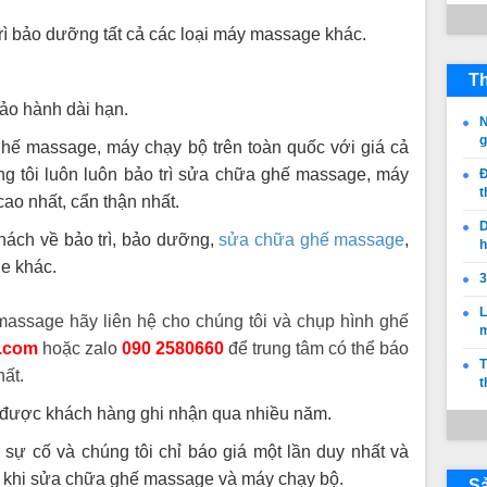
trì bảo dưỡng tất cả các loại máy massage khác.
Th
bảo hành dài hạn.
N
 ghế massage, máy chạy bộ trên toàn quốc với giá cả
ng tôi luôn luôn bảo trì sửa chữa ghế massage, máy
Đ
t
cao nhất, cẩn thận nhất.
D
khách về bảo trì, bảo dưỡng,
sửa chữa ghế massage
,
h
ge khác.
3
L
assage hãy liên hệ cho chúng tôi và chụp hình ghế
.com
hoặc zalo
090 2580660
để trung tâm có thể báo
T
ất.
t
ã được khách hàng ghi nhận qua nhiều năm.
 sự cố và chúng tôi chỉ báo giá một lần duy nhất và
g khi sửa chữa ghế massage và máy chạy bộ.
S