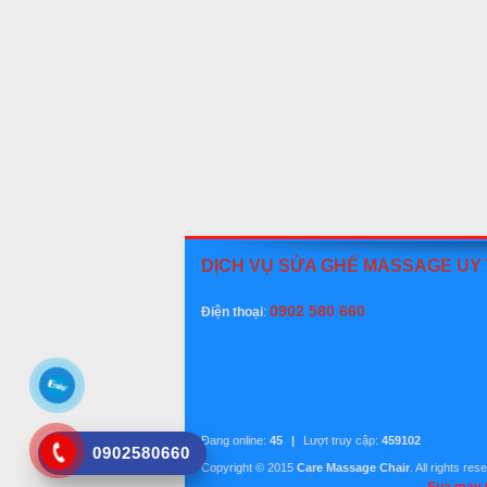
DỊCH VỤ SỬA GHẾ MASSAGE UY
0902 580 660
Điện thoại
:
Đang online:
45
|
Lượt truy cập:
459102
0902580660
Copyright © 2015
Care Massage Chair
. All rights re