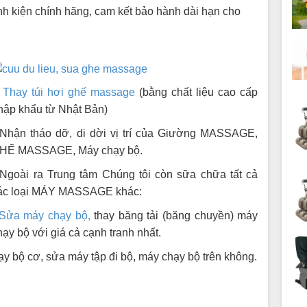
inh kiện chính hãng, cam kết bảo hành dài hạn cho
-
Thay túi hơi ghế massage
(bằng chất liệu cao cấp
hập khẩu từ Nhật Bản)
 Nhận tháo dỡ, di dời vị trí của Giường MASSAGE,
HẾ MASSAGE, Máy chạy bộ.
 Ngoài ra Trung tâm Chúng tôi còn sữa chữa tất cả
ác loại MÁY MASSAGE khác:
Sửa máy chạy bộ,
thay băng tải (băng chuyền) máy
ạy bộ với giá cả cạnh tranh nhất.
y bộ cơ, sửa máy tập đi bộ, máy chạy bộ trên không.