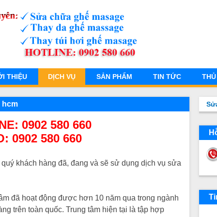
ỚI THIỆU
DỊCH VỤ
SẢN PHẨM
TIN TỨC
THỦ
 - hcm
Sử
E: 0902 580 660
Hỗ
O:
0902 580 660
ới quý khách hàng đã, đang và sẽ sử dụng dịch vụ sửa
Ti
âm tâm đã hoạt động được hơn 10 năm qua trong ngành
 trên toàn quốc. Trung tâm hiện tại là tập hợp