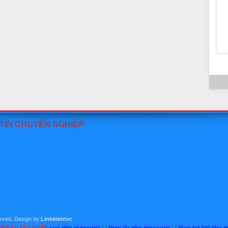
T
 TÍN CHUYÊN NGHIỆP
served. Design by
Linhkientvc