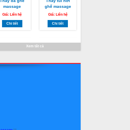
massage
ghế massage
AMAKA tại hồ
OMAKING
Giá:
Liên hệ
Giá:
Liên hệ
chí minh
Chi tiết
Chi tiết
Xem tất cả
Thay da ghế
Sửa ghế
massage
massage tại
OMAKING
nhà
Giá:
Liên hệ
Giá:
Liên hệ
Chi tiết
Chi tiết