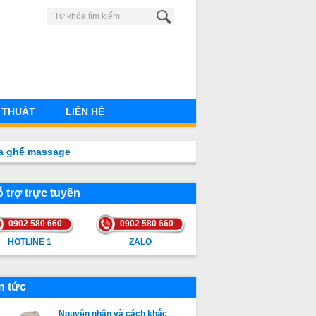
0902 580 660
 THUẬT
LIÊN HỆ
a ghế massage
 trợ trực tuyến
0902 580 660
0902 580 660
HOTLINE 1
ZALO
HOTLINE 1
ZALO
n tức
Nguyên nhân và cách khắc