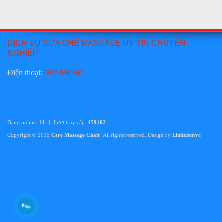
Sửa ghế massage TAMAKA CHUYÊN NGHIỆP TẠI HỒ
CHÍ MINH, HÀ NỘI
Giá:
Liên hệ
DỊCH VỤ SỬA GHẾ MASSAGE UY TÍN CHUYÊN
Chi tiết
NGHIỆP
Điện thoại
:
0902 580 660
Đang online:
14
|
Lượt truy cập:
459102
Copyright © 2015
Care Massage Chair
. All rights reserved. Design by
Linhkientvc
Thay da ghế massage TAMAKA tại hồ chí minh
Giá:
Liên hệ
Chi tiết