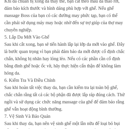
Khi đã chuẩn bị xong da thay thế, bạn cắt theo mẫu đã tháo rời,
đảm bảo kích thước và hình dáng phù hợp với ghế. Nếu ghế
massage Boss của bạn có các đường may phức tạp, bạn có thể
cần phải sử dụng máy may hoặc nhờ đến sự trợ giúp của thợ may
chuyên nghiệp.
5. Lắp Da Mới Vào Ghế
Sau khi cắt xong, bạn sẽ tiến hành lắp lại lớp da mới vào ghế. Đây
là bước quan trọng vì bạn phải đảm bảo da mới được cố định chắc
chắn, không bị nhăn hay lỏng lẻo. Nếu có các phần cần cố định
bằng đinh ghế hoặc ốc vít, hãy thực hiện cẩn thận để không làm
hỏng da.
6. Kiểm Tra Và Điều Chỉnh
Sau khi hoàn tất việc thay da, bạn cần kiểm tra lại toàn bộ ghế,
chắc chắn rằng tất cả các bộ phận đã được lắp ráp đúng cách. Thử
ngồi và sử dụng các chức năng massage của ghế để đảm bảo rằng
ghế vẫn hoạt động bình thường.
7. Vệ Sinh Và Bảo Quản
Sau khi thay da, bạn nên vệ sinh ghế một lần nữa để loại bỏ bụi