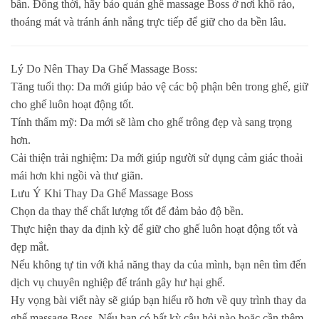
bẩn. Đồng thời, hãy bảo quản ghế massage Boss ở nơi khô ráo,
thoáng mát và tránh ánh nắng trực tiếp để giữ cho da bền lâu.
Lý Do Nên Thay Da Ghế Massage Boss:
Tăng tuổi thọ
: Da mới giúp bảo vệ các bộ phận bên trong ghế, giữ
cho ghế luôn hoạt động tốt.
Tính thẩm mỹ
: Da mới sẽ làm cho ghế trông đẹp và sang trọng
hơn.
Cải thiện trải nghiệm
: Da mới giúp người sử dụng cảm giác thoải
mái hơn khi ngồi và thư giãn.
Lưu Ý Khi Thay Da Ghế Massage Boss
Chọn da thay thế chất lượng tốt để đảm bảo độ bền.
Thực hiện thay da định kỳ để giữ cho ghế luôn hoạt động tốt và
đẹp mắt.
Nếu không tự tin với khả năng thay da của mình, bạn nên tìm đến
dịch vụ chuyên nghiệp để tránh gây hư hại ghế.
Hy vọng bài viết này sẽ giúp bạn hiểu rõ hơn về quy trình thay da
ghế massage Boss. Nếu bạn có bất kỳ câu hỏi nào hoặc cần thêm