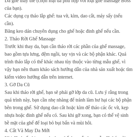
Da ghế thay thế (chọn loại da phù hợp với loại ghế massage Boss
của bạn).
Các dụng cụ tháo lắp ghế: tua vít, kìm, dao cắt, máy sấy (nếu
cần).
Băng keo dán chuyên dụng cho ghế hoặc đinh ghế nếu cần.
2. Tháo Rời Ghế Massage
Trước khi thay da, bạn cần tháo rời các phần của ghế massage,
bao gồm tựa lưng, đệm ngồi, tay vịn và các bộ phận khác. Quá
trình tháo lắp có thể khác nhau tùy thuộc vào từng mẫu ghế, vì
vậy bạn nên tham khảo sách hướng dẫn của nhà sản xuất hoặc tìm
kiếm video hướng dẫn trên internet.
3. Gỡ Da Cũ
Sau khi tháo rời ghế, bạn sẽ phải gỡ lớp da cũ. Lưu ý rằng trong
quá trình này, bạn cần nhẹ nhàng để tránh làm hư hại các bộ phận
bên trong ghế. Sử dụng dao cắt hoặc kìm để tháo các ốc vít, kẹp
nhựa hoặc đinh ghế nếu có. Sau khi gỡ xong, bạn có thể vệ sinh
bề mặt của ghế để loại bỏ bụi bẩn và mùi hôi.
4. Cắt Và May Da Mới