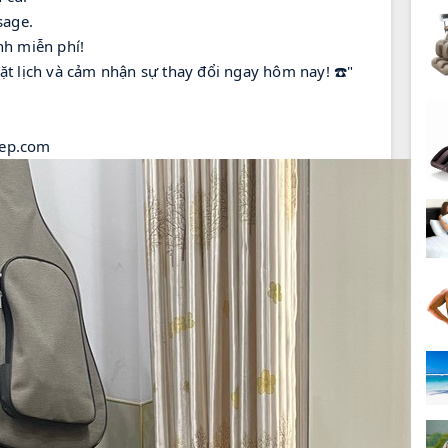
sage.
nh miễn phí!
ặt lịch và cảm nhận sự thay đổi ngay hôm nay! ☎️"
iep.com