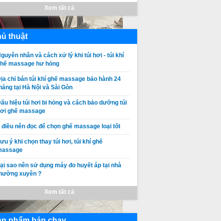
Xem tất cả
ủ thuật
guyên nhân và cách xử lý khi túi hơi - túi khí
ghế massage hư hỏng
ịa chỉ bán túi khí ghế massage bảo hành 24
háng tại Hà Nội và Sài Gòn
ấu hiệu túi hơi bi hỏng và cách bảo dưỡng túi
ơi ghế massage
 điều nên đọc để chọn ghế massage loại tốt
ưu ý khi chọn thay túi hơi, túi khí ghế
massage
ại sao nên sử dụng máy đo huyết áp tại nhà
hường xuyên ?
Thay da thay
Thay da ghế
Xem tất cả
túi khí ghế
massage
massage
SHIKA tại Hà
Giá:
Liên hệ
Giá:
Liên hệ
OSAKA
Nội Giá rẻ, chất
ản phẩm bán chạy