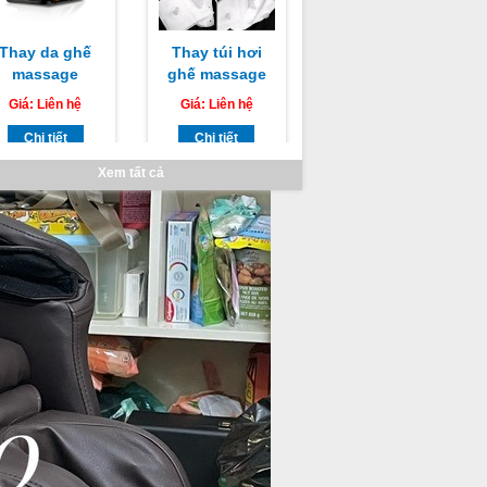
Thay da ghế
Thay túi hơi
massage
ghế massage
AMAKA tại hồ
OMAKING
Giá:
Liên hệ
Giá:
Liên hệ
chí minh
Chi tiết
Chi tiết
Xem tất cả
Thay da ghế
Sửa ghế
massage
massage tại
OMAKING
nhà
Giá:
Liên hệ
Giá:
Liên hệ
Chi tiết
Chi tiết