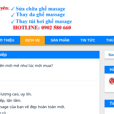
ỚI THIỆU
DỊCH VỤ
SẢN PHẨM
TIN TỨC
THỦ
hiệp
Sử
nên mới mẻ như lúc mới mua?
Hỗ
lượng cao, uy tín.
ệp, tận tâm.
Ti
sage của bạn vẻ đẹp hoàn toàn mới.
 cũ.