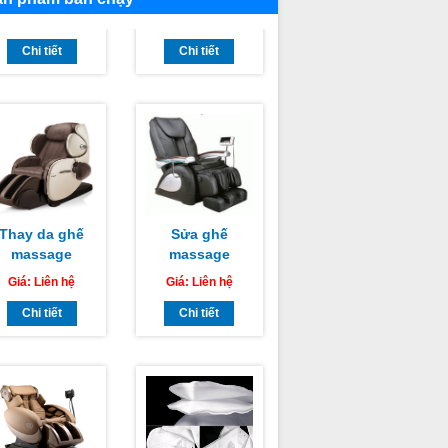
Chi tiết
lượng tốt nhất
Chi tiết
Thay da ghế
Sửa ghế
massage
massage
HIKA Sài Gòn
TAMAKA
Giá:
Liên hệ
Giá:
Liên hệ
 thành phố Hồ
CHUYÊN
Chí Minh
Chi tiết
NGHIỆP TẠI HỒ
Chi tiết
CHÍ MINH, HÀ
NỘI