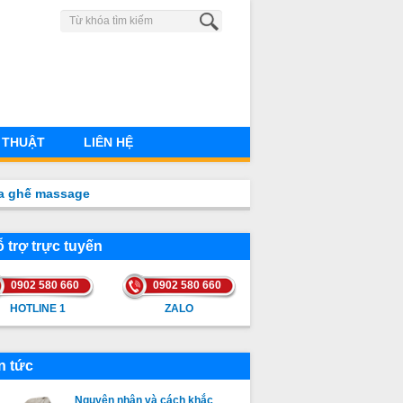
0902 580 660
 THUẬT
LIÊN HỆ
a ghế massage
 trợ trực tuyến
0902 580 660
0902 580 660
HOTLINE 1
ZALO
HOTLINE 1
ZALO
n tức
Nguyên nhân và cách khắc