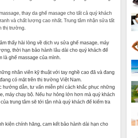
 massage, thay da ghế masage cho tất cả quý khách
tranh và chất lượng cao nhất. Trung tâm nhận sửa tất
 thị trường.
cảm thấy hài lòng về dịch vụ sửa ghế masage, máy
lượng, thời hạn bảo hành lâu dài cho quý khách để
m là ghế massage của mình.
hững nhân viên kỹ thuật với tay nghề cao đã và đang
ang có mặt trên thị trường Việt Nam.
c hướng dẫn, tư vấn miễn phí cách khắc phục những
ge, máy chạy bộ. Nếu hư hỏng lớn hơn mà quý khách
 của trung tâm sẽ tới tận nhà quý khách để kiểm tra
inh kiện chính hãng, cam kết bảo hành dài hạn cho