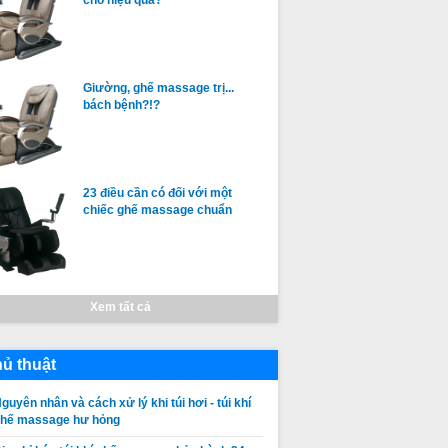
Giường, ghế massage trị...
bách bệnh?!?
23 điều cần có đối với một
chiếc ghế massage chuẩn
Xem tất cả
ủ thuật
guyên nhân và cách xử lý khi túi hơi - túi khí
ghế massage hư hỏng