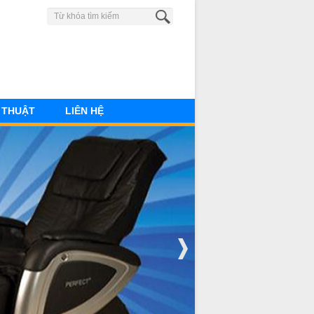
0902 580 660
 THUẬT
LIÊN HỆ