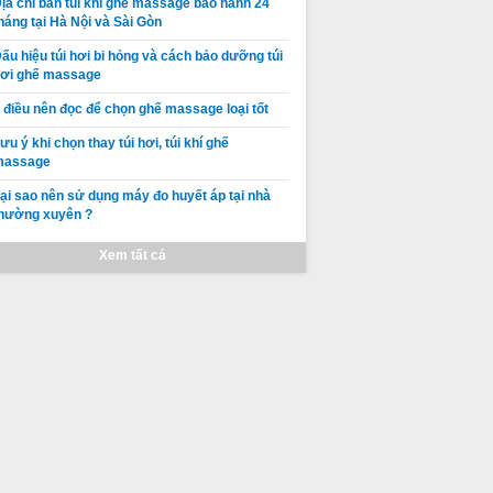
ịa chỉ bán túi khí ghế massage bảo hành 24
háng tại Hà Nội và Sài Gòn
ấu hiệu túi hơi bi hỏng và cách bảo dưỡng túi
ơi ghế massage
 điều nên đọc để chọn ghế massage loại tốt
ưu ý khi chọn thay túi hơi, túi khí ghế
massage
ại sao nên sử dụng máy đo huyết áp tại nhà
hường xuyên ?
Xem tất cả