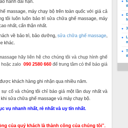
bảo hành dài hạn.
Đ
t
 ghế massage, máy chạy bộ trên toàn quốc với giá cả
D
ng tôi luôn luôn bảo trì sửa chữa ghế massage, máy
h
cao nhất, cẩn thận nhất.
3
khách về bảo trì, bảo dưỡng,
sửa chữa ghế massage
,
L
ge khác.
T
t
assage hãy liên hệ cho chúng tôi và chụp hình ghế
hoặc zalo
090 2580 660
để trung tâm có thể báo giá
m
ã được khách hàng ghi nhận qua nhiều năm.
 sự cố và chúng tôi chỉ báo giá một lần duy nhất và
g khi sửa chữa ghế massage và máy chạy bộ.
 vụ nhanh nhất, rẻ nhất và uy tín nhất.
̀ng của quý khách là thành công của chúng tôi”.