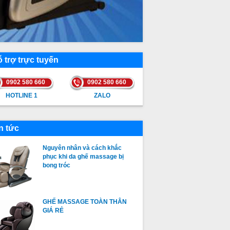
 trợ trực tuyến
0902 580 660
0902 580 660
HOTLINE 1
ZALO
HOTLINE 1
ZALO
n tức
Nguyên nhân và cách khắc
phục khi da ghế massage bị
bong tróc
GHẾ MASSAGE TOÀN THÂN
GIÁ RẺ