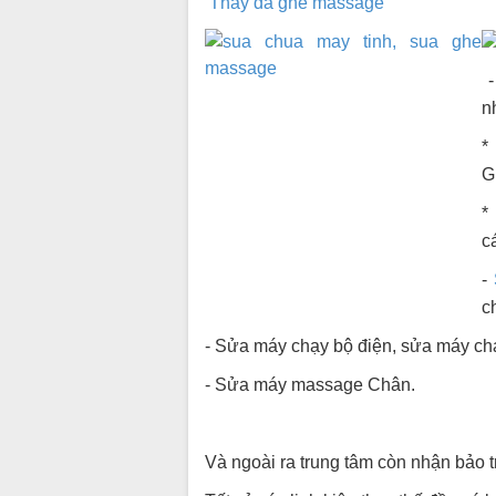
Thay da ghế massage
n
*
G
*
c
-
ch
- Sửa máy chạy bộ điện, sửa máy chạ
- Sửa máy massage Chân.
Và ngoài ra trung tâm còn nhận bảo 