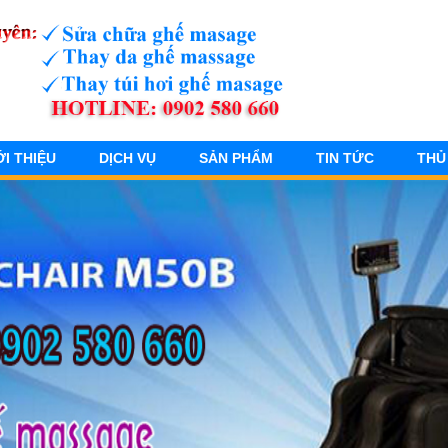
ỚI THIỆU
DỊCH VỤ
SẢN PHẨM
TIN TỨC
THỦ