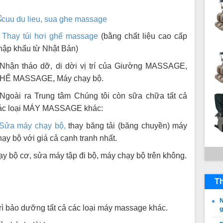
-
Thay túi hơi ghế massage
(bằng chất liệu cao cấp
hập khẩu từ Nhật Bản)
 Nhận tháo dỡ, di dời vị trí của Giường MASSAGE,
HẾ MASSAGE, Máy chạy bộ.
 Ngoài ra Trung tâm Chúng tôi còn sữa chữa tất cả
ác loại MÁY MASSAGE khác:
Sửa máy chạy bộ,
thay băng tải (băng chuyền) máy
ạy bộ với giá cả cạnh tranh nhất.
y bộ cơ, sửa máy tập đi bộ, máy chạy bộ trên không.
Th
N
trì bảo dưỡng tất cả các loại máy massage khác.