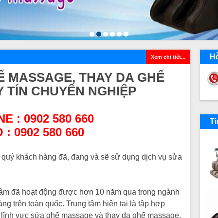
1
2
3
4
5
6
Hỗ
Xem chi tiết...
HẾ MASSAGE, THAY DA GHẾ
TÍN CHUYÊN NGHIỆP
E : 0902 580 660
Ti
 :
0902 580 660
ới quý khách hàng đã, đang và sẽ sử dụng dịch vụ sửa
âm tâm đã hoạt động được hơn 10 năm qua trong ngành
 trên toàn quốc. Trung tâm hiện tại là tập hợp
ng lĩnh vực sửa ghế massage và thay da ghế massage.