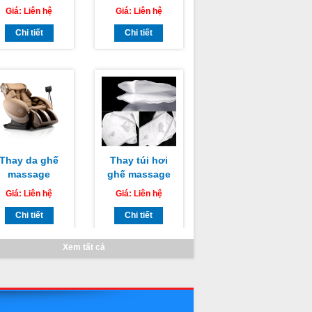
 thành phố Hồ
CHUYÊN
Chí Minh
Chi tiết
NGHIỆP TẠI HỒ
Chi tiết
CHÍ MINH, HÀ
NỘI
Thay da ghế
Thay túi hơi
massage
ghế massage
AMAKA tại hồ
OMAKING
Giá:
Liên hệ
Giá:
Liên hệ
chí minh
Chi tiết
Chi tiết
Xem tất cả