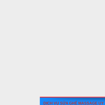
DỊCH VỤ SỬA GHẾ MASSAGE UY