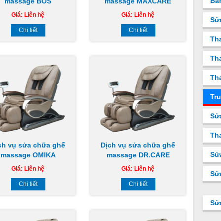
Bá
massage BOS
massage MAXCARE
Giá:
Liên hệ
Giá:
Liên hệ
Sử
Chi tiết
Chi tiết
Th
Tha
Tha
Tru
Sử
Tha
ch vụ sửa chữa ghế
Dịch vụ sửa chữa ghế
Sử
massage OMIKA
massage DR.CARE
Giá:
Liên hệ
Giá:
Liên hệ
Sử
Chi tiết
Chi tiết
Sử