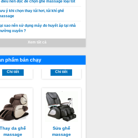
 điều nên đọc để chọn ghế massage loại tốt
ưu ý khi chọn thay túi hơi, túi khí ghế
massage
ại sao nên sử dụng máy đo huyết áp tại nhà
hường xuyên ?
Thay da thay
Thay da ghế
Xem tất cả
túi khí ghế
massage
massage
SHIKA tại Hà
Giá:
Liên hệ
Giá:
Liên hệ
OSAKA
Nội Giá rẻ, chất
ản phẩm bán chạy
Chi tiết
lượng tốt nhất
Chi tiết
Thay da ghế
Sửa ghế
massage
massage
HIKA Sài Gòn
TAMAKA
Giá:
Liên hệ
Giá:
Liên hệ