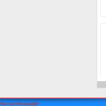
-
T
 TÍN CHUYÊN NGHIỆP