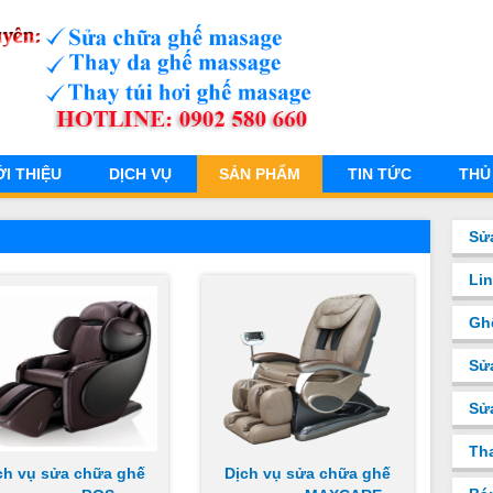
ỚI THIỆU
DỊCH VỤ
SẢN PHẨM
TIN TỨC
THỦ
Sử
Li
Gh
Sử
Sư
Th
ch vụ sửa chữa ghế
Dịch vụ sửa chữa ghế