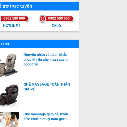
 trợ trực tuyến
0902 580 660
0902 580 660
HOTLINE 1
ZALO
HOTLINE 1
ZALO
n tức
Nguyên nhân và cách khắc
phục khi da ghế massage bị
bong tróc
GHẾ MASSAGE TOÀN THÂN
GIÁ RẺ
Ghế massage giúp cải thiện
sức khoẻ sinh lý nam giới?