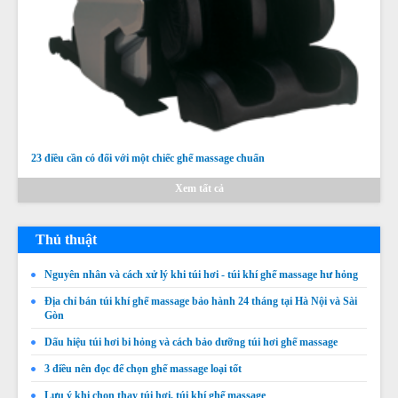
23 điều cần có đối với một chiếc ghế massage chuẩn
Xem tất cả
Thủ thuật
Nguyên nhân và cách xử lý khi túi hơi - túi khí ghế massage hư hỏng
Địa chỉ bán túi khí ghế massage bảo hành 24 tháng tại Hà Nội và Sài
Gòn
Dấu hiệu túi hơi bi hỏng và cách bảo dưỡng túi hơi ghế massage
3 điều nên đọc để chọn ghế massage loại tốt
Lưu ý khi chọn thay túi hơi, túi khí ghế massage