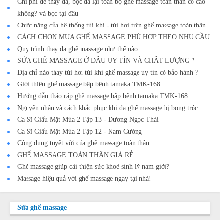
Chi phí để thay da, bọc da lại toàn bộ ghế massage toàn thân có cao
không? và bọc tại đâu
Chức năng của hệ thống túi khí - túi hơi trên ghế massage toàn thân
CÁCH CHỌN MUA GHẾ MASSAGE PHÙ HỢP THEO NHU CẦU
Quy trình thay da ghế massage như thế nào
SỬA GHẾ MASSAGE Ở ĐÂU UY TÍN VÀ CHÂT LƯỢNG ?
Địa chỉ nào thay túi hơi túi khí ghế massage uy tín có bảo hành ?
Giới thiệu ghế massage bập bênh tamaka TMK-168
Hướng dẫn tháo ráp ghế massage bập bênh tamaka TMK-168
Nguyên nhân và cách khắc phục khi da ghế massage bị bong tróc
Ca Sĩ Giấu Mặt Mùa 2 Tập 13 - Dương Ngọc Thái
Ca Sĩ Giấu Mặt Mùa 2 Tập 12 - Nam Cường
Công dụng tuyệt vời của ghế massage toàn thân
GHẾ MASSAGE TOÀN THÂN GIÁ RẺ
Ghế massage giúp cải thiện sức khoẻ sinh lý nam giới?
Massage hiệu quả với ghế massage ngay tại nhà!
Sửa ghế massage