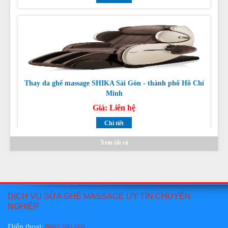
Thay da ghế massage SHIKA Sài Gòn - thành phố Hồ Chí
Minh
Giá:
Liên hệ
Chi tiết
Xem tất cả
Sửa ghế massage TAMAKA CHUYÊN NGHIỆP TẠI HỒ
DỊCH VỤ SỬA GHẾ MASSAGE UY TÍN CHUYÊN
CHÍ MINH, HÀ NỘI
NGHIỆP
Giá:
Liên hệ
Điện thoại
:
0902 580 660