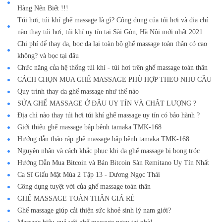
Hàng Nên Biết !!!
Túi hơi, túi khí ghế massage là gì? Công dụng của túi hơi và địa chỉ
nào thay túi hơi, túi khí uy tín tại Sài Gòn, Hà Nội mới nhất 2021
Chi phí để thay da, bọc da lại toàn bộ ghế massage toàn thân có cao
không? và bọc tại đâu
Chức năng của hệ thống túi khí - túi hơi trên ghế massage toàn thân
CÁCH CHỌN MUA GHẾ MASSAGE PHÙ HỢP THEO NHU CẦU
Quy trình thay da ghế massage như thế nào
SỬA GHẾ MASSAGE Ở ĐÂU UY TÍN VÀ CHÂT LƯỢNG ?
Địa chỉ nào thay túi hơi túi khí ghế massage uy tín có bảo hành ?
Giới thiệu ghế massage bập bênh tamaka TMK-168
Hướng dẫn tháo ráp ghế massage bập bênh tamaka TMK-168
Nguyên nhân và cách khắc phục khi da ghế massage bị bong tróc
Hướng Dẫn Mua Bitcoin và Bán Bitcoin Sàn Remitano Uy Tín Nhất
Ca Sĩ Giấu Mặt Mùa 2 Tập 13 - Dương Ngọc Thái
Công dụng tuyệt vời của ghế massage toàn thân
GHẾ MASSAGE TOÀN THÂN GIÁ RẺ
Ghế massage giúp cải thiện sức khoẻ sinh lý nam giới?