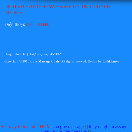
Sửa ghế massage TAMAKA CHUYÊN NGHIỆP TẠI HỒ
DỊCH VỤ SỬA GHẾ MASSAGE UY TÍN CHUYÊN
CHÍ MINH, HÀ NỘI
NGHIỆP
Giá:
Liên hệ
Điện thoại
:
0902 580 660
Chi tiết
Đang online:
6
|
Lượt truy cập:
459102
Copyright © 2015
Care Massage Chair
. All rights reserved. Design by
Linhkientvc
Thay da ghế massage TAMAKA tại hồ chí minh
Giá:
Liên hệ
Chi tiết
Sua may tinh tai nha HCM
|
sua ghe massage
| |
thay da ghe massage
| |
thay tui hoi ghe massage
| |