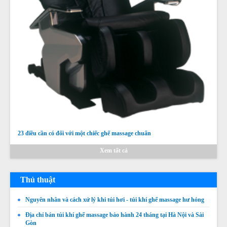
23 điều cần có đối với một chiếc ghế massage chuẩn
Xem tất cả
Thủ thuật
Nguyên nhân và cách xử lý khi túi hơi - túi khí ghế massage hư hỏng
Địa chỉ bán túi khí ghế massage bảo hành 24 tháng tại Hà Nội và Sài
Gòn