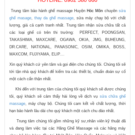
Trung tâm bảo hành ghế massage Huyện
Hóc Môn
chuyên
sửa
ghế masage
,
thay da ghế massage
, sửa máy chạy bộ với chất
lượng, giá cả cạnh tranh nhất. Trung tâm nhận sửa chữa tất cả
các loại ghế có trên thi trường:
PERFECT, POONGSAN,
TAKASHIMA, MAXCARE, OGAWA, OKIA, JMG, BUHEUNG,
DR.CARE, NATIONAL, PANASONIC, OSIM, OMIKA, BOSS,
MAXCOM, FUJIYAMA, ELIP....
Xin quý khách cứ yên tâm và gọi điện cho chúng tôi. Chúng tôi sẽ
tới tận nhà quý khách để kiểm tra các thiết bị, chuẩn đoán sự cố
một cách cẩn thận nhất.
Khi đến với trung tâm của chúng tôi quý khách sẽ được chúng
tôi, quý khách sẽ cảm thấy hài lòng về dịch vụ
sửa chữa ghế
massage
, máy chạy bộ. Chúng tôi cam kết về chất lượng, thời
hạn bảo hành lâu dài cho quý khách một cách chu đáo nhất.
Trung tâm chúng tôi gồm những kỹ sư,nhân viên kỹ thuật đã
và đang làm việc tại các Hãng Ghế Massage và các hãng máy