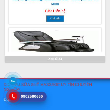
Chi tiết
Sửa ghế massage TAMAKA CHUYÊN NGHIỆP TẠI HỒ
CHÍ MINH, HÀ NỘI
Giá:
Liên hệ
Xem tất cả
Chi tiết
DỊCH VỤ SỬA GHẾ MASSAGE UY TÍN CHUYÊN
NGHIỆP
0902580660
Điện thoại
:
0902 580 660
Thay da ghế massage TAMAKA tại hồ chí minh