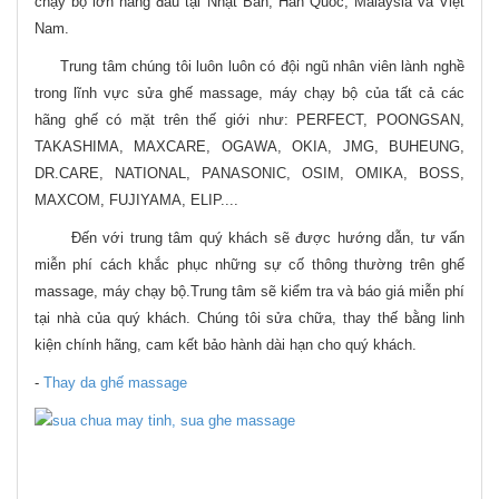
chạy bộ lớn hàng đầu tại Nhật Bản, Hàn Quốc, Malaysia và Việt
Nam.
Trung tâm chúng tôi luôn luôn có đội ngũ nhân viên lành nghề
trong lĩnh vực sửa ghế massage, máy chạy bộ của tất cả các
hãng ghế có mặt trên thế giới như: PERFECT, POONGSAN,
TAKASHIMA, MAXCARE, OGAWA, OKIA, JMG, BUHEUNG,
DR.CARE, NATIONAL, PANASONIC, OSIM, OMIKA, BOSS,
MAXCOM, FUJIYAMA, ELIP....
Đến với trung tâm quý khách sẽ được hướng dẫn, tư vấn
miễn phí cách khắc phục những sự cố thông thường trên ghế
massage, máy chạy bộ.Trung tâm sẽ kiểm tra và báo giá miễn phí
tại nhà của quý khách. Chúng tôi sửa chữa, thay thế bằng linh
kiện chính hãng, cam kết bảo hành dài hạn cho quý khách.
-
Thay da ghế massage