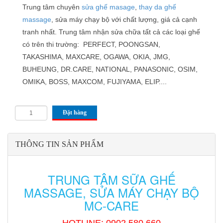
Trung tâm chuyên
sửa ghế masage
,
thay da ghế
massage
, sửa máy chạy bộ với chất lượng, giá cả cạnh
tranh nhất. Trung tâm nhận sửa chữa tất cả các loại ghế
có trên thi trường: PERFECT, POONGSAN,
TAKASHIMA, MAXCARE, OGAWA, OKIA, JMG,
BUHEUNG, DR.CARE, NATIONAL, PANASONIC, OSIM,
OMIKA, BOSS, MAXCOM, FUJIYAMA, ELIP....
Đặt hàng
THÔNG TIN SẢN PHẨM
TRUNG TÂM SỮA GHẾ
MASSAGE, SỬA MÁY CHẠY BỘ
MC-CARE
HOTLINE: 0902 580 660